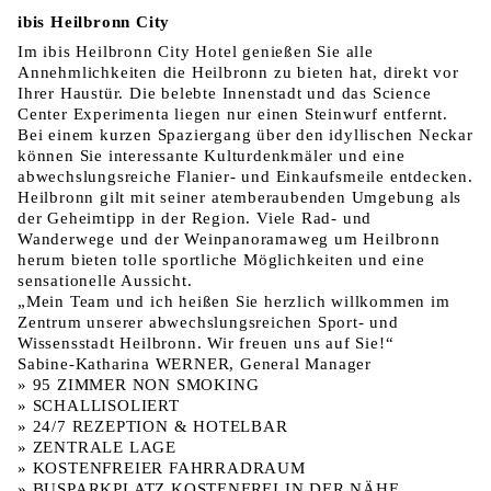
ibis Heilbronn City
Im ibis Heilbronn City Hotel genießen Sie alle
Annehmlichkeiten die Heilbronn zu bieten hat, direkt vor
Ihrer Haustür. Die belebte Innenstadt und das Science
Center Experimenta liegen nur einen Steinwurf entfernt.
Bei einem kurzen Spaziergang über den idyllischen Neckar
können Sie interessante Kulturdenkmäler und eine
abwechslungsreiche Flanier- und Einkaufsmeile entdecken.
Heilbronn gilt mit seiner atemberaubenden Umgebung als
der Geheimtipp in der Region. Viele Rad- und
Wanderwege und der Weinpanoramaweg um Heilbronn
herum bieten tolle sportliche Möglichkeiten und eine
sensationelle Aussicht.
„Mein Team und ich heißen Sie herzlich willkommen im
Zentrum unserer abwechslungsreichen Sport- und
Wissensstadt Heilbronn. Wir freuen uns auf Sie!“
Sabine-Katharina WERNER, General Manager
» 95 ZIMMER NON SMOKING
» SCHALLISOLIERT
» 24/7 REZEPTION & HOTELBAR
» ZENTRALE LAGE
» KOSTENFREIER FAHRRADRAUM
» BUSPARKPLATZ KOSTENFREI IN DER NÄHE