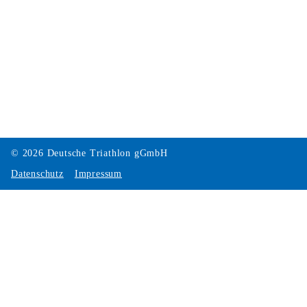
© 2026 Deutsche Triathlon gGmbH
Datenschutz
Impressum
Cookie Einstellungen
Über unseren Consent-Manager können Sie die nachfolgend
aufgeführten Dienste akzeptieren oder ablehnen. Wenn Sie alle
oder einzelne Dienste akzeptieren, willigen Sie in die
aufgeführten optionalen Datenverarbeitungen und Cookies ein.
Ihre Einwilligung ist freiwillig und kann jederzeit über unseren
Consent Manager mit Wirkung für die Zukunft widerrufen
werden. Die Rechtmäßigkeit der Verarbeitung Ihrer Daten bis
zum Widerruf bleibt hiervon unberührt.