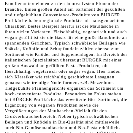
Familienunternehmen zu den innovativsten Firmen der
Branche. Einen großen Anteil am Sortiment der gekühlten
und tiefgekühlten Convenience-Produkte von BÜRGER
Profiküche haben regionale Produkte mit hausgemachtem
Charakter. Bestes Beispiel hierfür ist die Maultasche in
ihren vielen Varianten. Fleischhaltig, vegetarisch und auch
vegan gefüllt ist sie die Basis für eine große Bandbreite an
spannenden Gerichten. Typisch schwäbische Beilagen wie
Spätzle, Knöpfle und Schupfnudeln zählen ebenso zum
Sortiment wie Knödel und Suppeneinlagen. Im Bereich der
italienischen Spezialitäten überzeugt BÜRGER mit einer
großen Auswahl an gefüllten Pasta-Produkten, ob
fleischhaltig, vegetarisch oder sogar vegan. Hier finden
sich Klassiker wie reichhaltig geschichtete Lasagnen
genauso wie trendige Nudelformen, z.B. Mezzelune.
Tiefgekühlte Pfannengerichte ergänzen das Sortiment um
hoch-conveniente Produkte. Besonders im Fokus stehen
bei BÜRGER Profiküche das erweiterte Bio- Sortiment, die
Ergänzung von veganen Produkten sowie die
Vergrößerungen der Maultaschen-Vielfalt für den
Großverbraucherbereich. Neben typisch schwäbischen
Beilagen und Knödeln in Bio-Qualität sind mittlerweile
auch Bio-Gemüsemaultaschen und Bio-Pasta erhältlich.