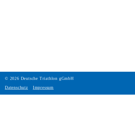
© 2026 Deutsche Triathlon gGmbH
Datenschutz
Impressum
Cookie Einstellungen
Über unseren Consent-Manager können Sie die nachfolgend
aufgeführten Dienste akzeptieren oder ablehnen. Wenn Sie alle
oder einzelne Dienste akzeptieren, willigen Sie in die
aufgeführten optionalen Datenverarbeitungen und Cookies ein.
Ihre Einwilligung ist freiwillig und kann jederzeit über unseren
Consent Manager mit Wirkung für die Zukunft widerrufen