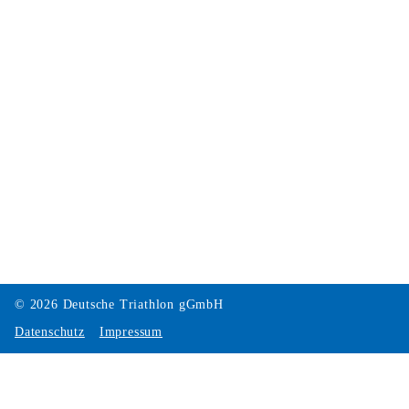
© 2026 Deutsche Triathlon gGmbH
Datenschutz
Impressum
Cookie Einstellungen
Über unseren Consent-Manager können Sie die nachfolgend
aufgeführten Dienste akzeptieren oder ablehnen. Wenn Sie alle